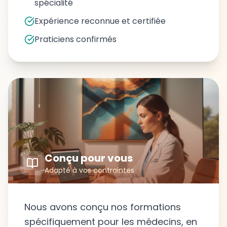
spécialité
Expérience reconnue et certifiée
Praticiens confirmés
DPC 2026
Vérifiez vos droits DPC 2026
Découvrez rapidement si votre formation peut
Conçu pour vous
être prise en charge.
Adapté à vos contraintes
Un conseiller Clap Learning vous rappelle
pour vérifier votre éligibilité et vous
Nous avons conçu nos formations
orienter vers la formation adaptée.
spécifiquement pour les médecins, en