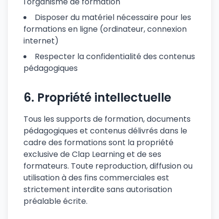
l'organisme de formation
être prise en charge.
Disposer du matériel nécessaire pour les
Un conseiller Clap Learning vous rappelle
formations en ligne (ordinateur, connexion
pour vérifier votre éligibilité et vous
internet)
orienter vers la formation adaptée.
Respecter la confidentialité des contenus
pédagogiques
6. Propriété intellectuelle
Tous les supports de formation, documents
pédagogiques et contenus délivrés dans le
cadre des formations sont la propriété
exclusive de Clap Learning et de ses
formateurs. Toute reproduction, diffusion ou
utilisation à des fins commerciales est
strictement interdite sans autorisation
préalable écrite.
Je confirme l'exactitude de mes informations