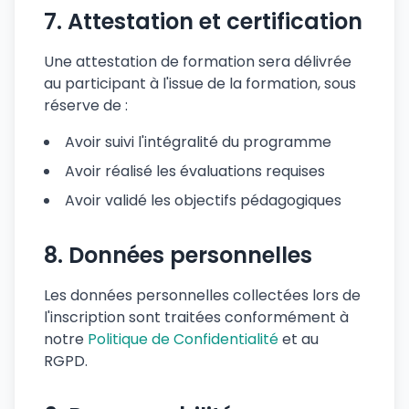
7. Attestation et certification
✅ Vérifier mes droits
Une attestation de formation sera délivrée
ℹ️ Clap Learning est un organisme de formation
au participant à l'issue de la formation, sous
indépendant, non affilié au site officiel de l'ANDPC. L'éligibilité
réserve de :
et la prise en charge dépendent de votre situation et des
règles en vigueur.
Avoir suivi l'intégralité du programme
Vos informations sont utilisées uniquement pour traiter votre
demande et vous recontacter.
Confidentialité
•
CGV
Avoir réalisé les évaluations requises
Avoir validé les objectifs pédagogiques
8. Données personnelles
Les données personnelles collectées lors de
l'inscription sont traitées conformément à
notre
Politique de Confidentialité
et au
RGPD.