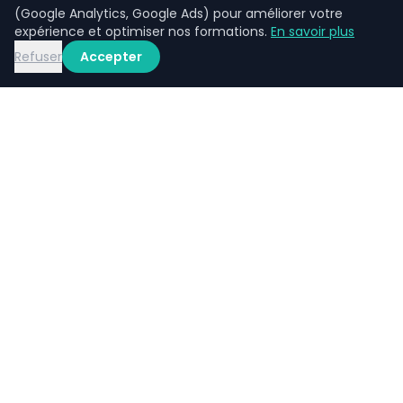
(Google Analytics, Google Ads) pour améliorer votre
expérience et optimiser nos formations.
En savoir plus
Refuser
Accepter
LAP
C
Clap Learning, c'est la collaboration d'une équipe
d'ingénieurs pédagogiques et de médecins
spécialisés pour vous offrir des formations
d'excellence.
Clap Learning est un organisme de formation privé, indépendant de
l'ANDPC (Agence nationale du DPC).