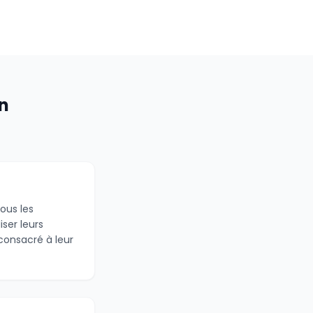
n
ous les
ser leurs
consacré à leur