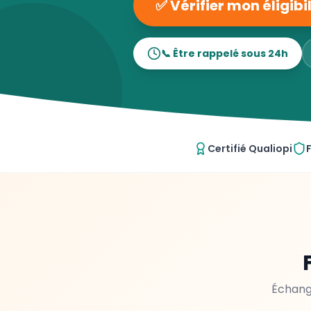
✅ Vérifier mon éligib
📞 Être rappelé sous 24h
Certifié Qualiopi
Échange