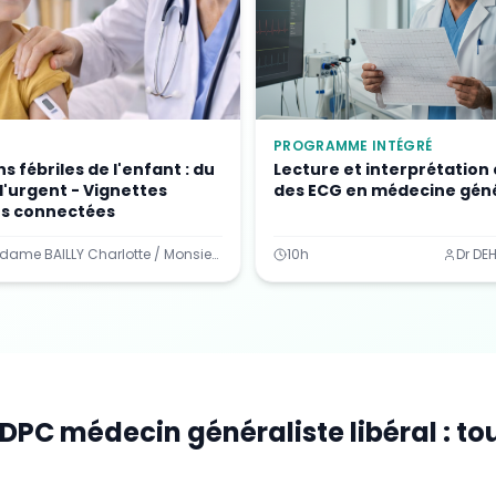
PROGRAMME INTÉGRÉ
s fébriles de l'enfant : du
Lecture et interprétation 
Je confirme l'exactitude de mes informations
 l'urgent - Vignettes
des ECG en médecine gén
es connectées
✅ Vérifier mes droits
Madame BAILLY Charlotte / Monsieur GARNIER Arnaud / Madame EL BOUSSARGHINI Kenza
10h
Dr DEH
ℹ️ Clap Learning est un organisme de formation indépendant, non affilié a
site officiel de l'ANDPC. L'éligibilité et la prise en charge dépendent de votre
situation et des règles en vigueur.
Vos informations sont utilisées uniquement pour traiter votre demande et
vous recontacter.
Confidentialité
•
CGV
PC médecin généraliste libéral : tout