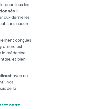
le pour tous les
tionnés
, il
er aux dernières
out sans aucun
lement conçues
rogramme est
e la médecine
ntale, et bien
direct
avec un
CM). Nos
oix de la
ssez notre