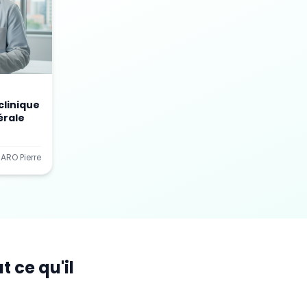
clinique
érale
ARO Pierre
u
 ce qu'il