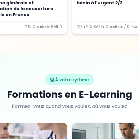
e générale et
bénin à l'urgent 2/2
ation de la couverture
le en France
Dr Charlotte BAILLY
7h
DPC 2026
Vérifiez vos droits DPC 2026
Découvrez rapidement si votre formation peut être prise en
charge.
Un conseiller Clap Learning vous rappelle pour vérifier
💻 À votre rythme
votre éligibilité et vous orienter vers la formation
adaptée.
Formations en E-Learning
Formez-vous quand vous voulez, où vous voulez