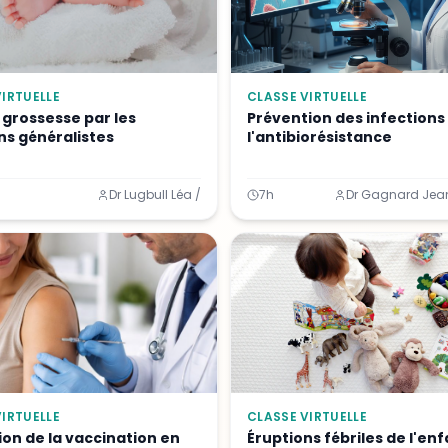
IRTUELLE
CLASSE VIRTUELLE
e grossesse par les
Prévention des infections
s généralistes
l'antibiorésistance
Dr Lugbull Léa /
7h
Dr Gagnard Jea
IRTUELLE
CLASSE VIRTUELLE
on de la vaccination en
Éruptions fébriles de l'enf