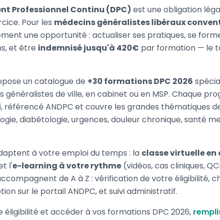
t Professionnel Continu (DPC)
est une obligation léga
cice. Pour les
médecins généralistes libéraux conven
ment une opportunité : actualiser ses pratiques, se form
, et être
indemnisé jusqu'à 420€
par formation — le t
opose un catalogue de
+30 formations DPC 2026
spécia
s généralistes de ville, en cabinet ou en MSP. Chaque p
i
, référencé ANDPC et couvre les grandes thématiques d
logie, diabétologie, urgences, douleur chronique, santé me
daptent à votre emploi du temps : la
classe virtuelle en 
t l'
e-learning à votre rythme
(vidéos, cas cliniques, Q
ccompagnent de A à Z : vérification de votre éligibilité, ch
tion sur le portail ANDPC, et suivi administratif.
re éligibilité et accéder à vos formations DPC 2026,
rempli