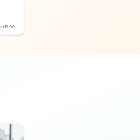
Dr BAILLY Charlotte / Dr Kenza EL BOUSSARGHINI / Dr GARNIER Arnaud