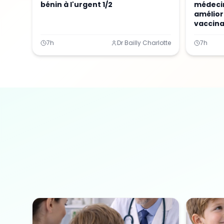
bénin à l'urgent 1/2
médecin
amélior
vaccina
7h
Dr Bailly Charlotte
7h