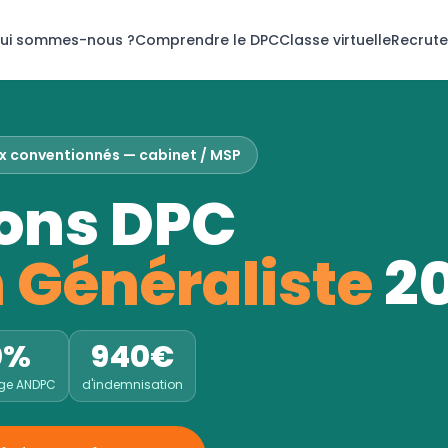
ui sommes-nous ?
Comprendre le DPC
Classe virtuelle
Recrut
ux conventionnés — cabinet / MSP
ons DPC
 Généraliste
2
0%
940€
rge ANDPC
d'indemnisation