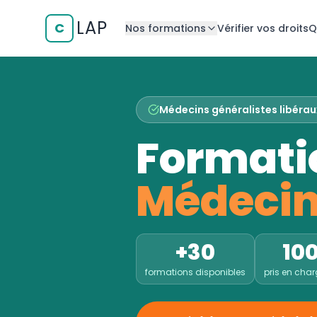
LAP
C
Nos formations
Vérifier vos droits
Q
Médecins généralistes libéra
Formati
Médecin
+30
10
formations disponibles
pris en cha