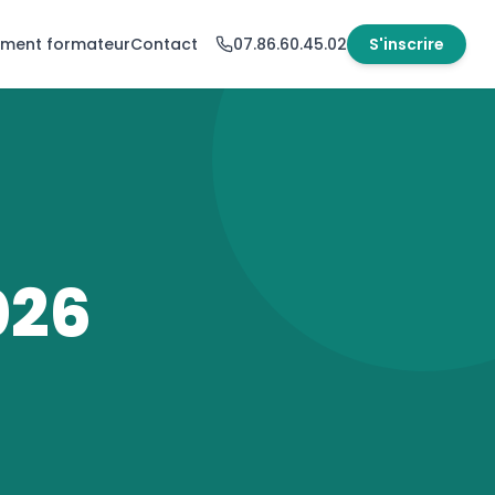
ement formateur
Contact
07.86.60.45.02
S'inscrire
026