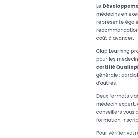
Le
Développemen
médecins en exer
représente égale
recommandations
coût à avancer.
Clap Learning pr
pour les médecin
certifié Qualiop
générale : cardio
d'autres.
Deux formats s'a
médecin expert, e
conseillers vous a
formation, inscrip
Pour vérifier vot