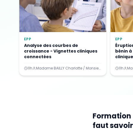
EPP
EPP
Analyse des courbes de
Éruption
croissance - Vignettes cliniques
bénin à
connectées
cliniqu
11h
Madame BAILLY Charlotte / Monsieur GARNIER Arnaud
11h
Formation D
faut savoir