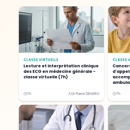
CLASSE VIRTUELLE
CLASSE V
Lecture et interprétation clinique
Cancers
des ECG en médecine générale -
d'appels
classe virtuelle (7h)
accomp
ambulat
7h
Dr Pierre DEHARO
7h